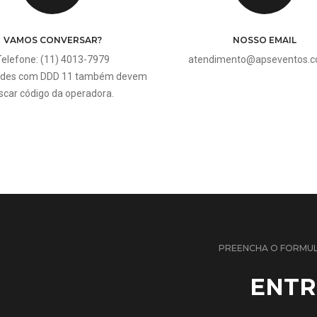
VAMOS CONVERSAR?
NOSSO EMAIL
Telefone: (11) 4013-7979
atendimento@apseventos.c
ades com DDD 11 também devem
scar código da operadora.
PREENCHA O FORMUL
ENTR