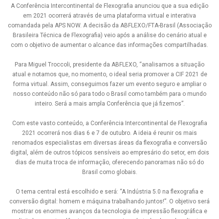
A
Conferência Intercontinental de Flexografia
anunciou que a sua edição
em 2021 ocorrerá através de uma plataforma virtual e interativa
comandada pela APS NOW. A decisão da ABFLEXO/FTA-Brasil (Associação
Brasileira Técnica de Flexografia) veio após a análise do cenário atual e
com o objetivo de aumentar o alcance das informações compartilhadas.
Para Miguel Troccoli, presidente da ABFLEXO, “analisamos a situação
atual e notamos que, no momento, o ideal seria promover a CIF 2021 de
forma virtual. Assim, conseguimos fazer um evento seguro e ampliar o
nosso conteúdo não só para todo o Brasil como também para o mundo
inteiro. Será a mais ampla Conferência que já fizemos”.
Com este vasto conteúdo, a Conferência Intercontinental de Flexografia
2021 ocorrerá nos dias 6 e 7 de outubro. A ideia é reunir os mais
renomados especialistas em diversas áreas da flexografia e conversão
digital, além de outros tópicos sensíveis ao empresário do setor, em dois
dias de muita troca de informação, oferecendo panoramas não só do
Brasil como globais.
O tema central está escolhido e será: “A Indústria 5.0 na flexografia e
conversão digital: homem e máquina trabalhando juntos!”. O objetivo será
mostrar os enormes avanços da tecnologia de impressão flexográfica e